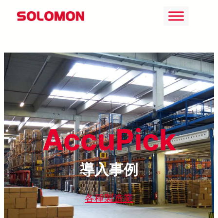
Skip
to
content
AccuPick
導入事例
各種製造業