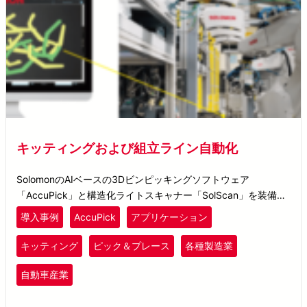
キッティングおよび組立ライン自動化
SolomonのAIベースの3Dビンピッキングソフトウェア
「AccuPick」と構造化ライトスキャナー「SolScan」を装備し
た私たちのソリューションは、複雑なオブジェクトを正確に認
導入事例
AccuPick
アプリケーション
識することに優れています。
キッティング
ピック＆プレース
各種製造業
自動車産業