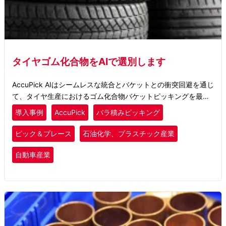
タイヤゴム化合物をAIで選別します
AccuPick AIはシームレスな統合とバケットとの衝突回避を通じ
て、タイヤ生産におけるゴム化合物バケットピッキングを最適
化し、材料処理を強化します。
導入事例
AccuPick
バラ積みピッキング
ピック＆プレース
石油化学、プラスチック産業
自動車産業