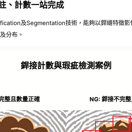
標註、計數一站完成
sification及Segmentation技術，能夠以
及分布。
銲接計數與瑕疵檢測案例
接完整且數量正確
NG: 銲接不完