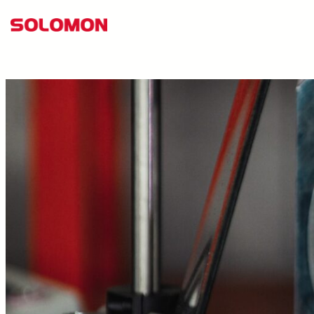
跳
至
主
要
內
容