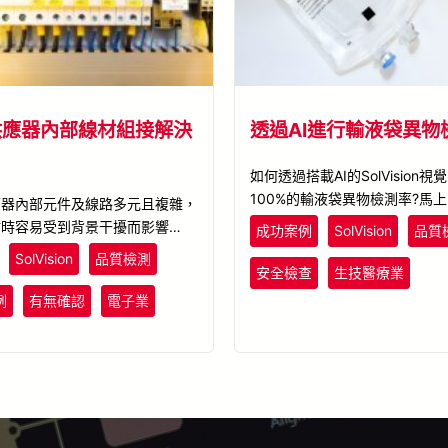
供應器內部線材組接解決
透過AI進行輸液袋異物
如何透過搭載AI的SolVision
100%的輸液袋異物檢測率?馬
應器內部元件及線路多元且複雜，
高效AI檢測在醫療生技產業的
點時容易受到背景干擾而影響視覺
成功案例
SolVision
品質
外使用人工及AOI傳統光學檢測
SolVision
品質檢測
執行，難以於產線端有效管控產品
安全檢查
生技醫療業
訓練的AI模型可以精準地偵測並
例
有無確認
電子業
材錯接的電源供應器接線瑕疵，即
良品檢出。