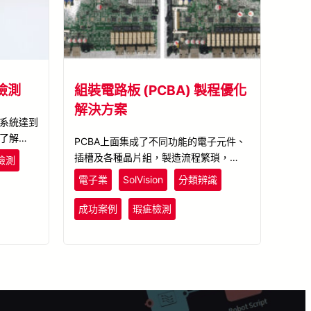
檢測
組裝電路板 (PCBA) 製程優化
解決方案
視覺系統達到
上了解更多
PCBA上面集成了不同功能的電子元件、
應用實例。
插槽及各種晶片組，製造流程繁瑣，如何
檢測
提升PCBA插件及組裝的正確率，是良率
電子業
SolVision
分類辨識
提升的關鍵。SolVision AI瑕疵檢測系
統，學習多張PCBA的影像做AI訓練，可
成功案例
瑕疵檢測
辨檢測細微瑕疵，使PCBA製成優化，效
率大幅提升。