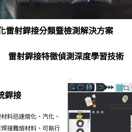
化雷射銲接分類暨檢測解決方案
雷射銲接特徵偵測深度學習技術
統銲接
使材料迅速熔化、汽化、
可焊接難熔材料、可執行