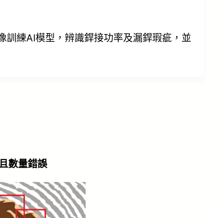
銲縫特徵影像訓練AI模型，辨識銲接功率及漏銲瑕疵，並
整且數量錯誤