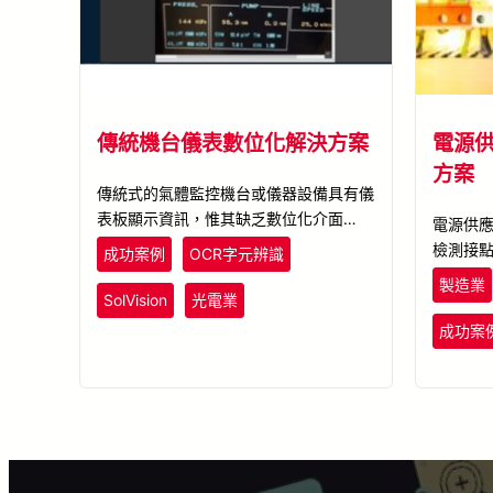
傳統機台儀表數位化解決方案
電源
方案
傳統式的氣體監控機台或儀器設備具有儀
表板顯示資訊，惟其缺乏數位化介面，
電源供
SolVision結合機器視覺與人工智慧，運
檢測接
成功案例
OCR字元辨識
用AI影像平台技術執行光學字元辨識
判斷。額
製造業
(OCR)，將機台儀表影像中的數值轉為數
SolVision
光電業
皆不易
位化資訊，以利統計、監控數據的異常情
品質。經
成功案
形，亦可進 % 一步作為後續智能化相關
定位線
應用的基礎。
時將不