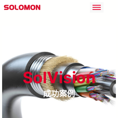
跳
至
主
要
內
容
SolVision
成功案例