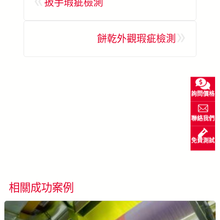
«
扳手瑕疵檢測
»
餅乾外觀瑕疵檢測
詢問價格
聯絡我們
免費測試
了解更多 SolVision →
相關成功案例
看所有成功案例