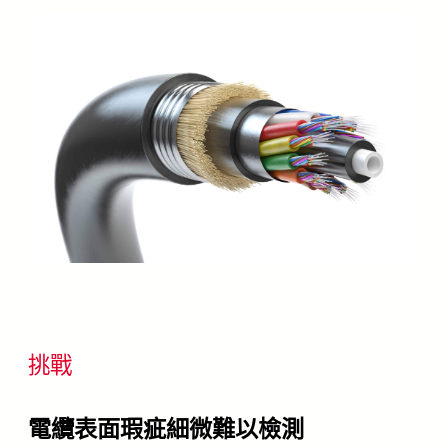
挑戰
電纜表面瑕疵細微難以檢測