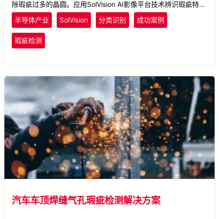
除瑕疵过多的晶圆。应用SolVision AI影像平台技术辨识瑕疵特
征。首先判断晶圆是否具有过多瑕疵，汰除无法修复的不良品。
半导体产业
SolVision
分类识别
成功案例
其次运用图像处理技术分割晶圆影像，并以工具侦测瑕疵，记录
其特征、坐标、面积等信息，大幅提升后续修补的效率。
瑕疵检测
汽车车顶焊缝气孔瑕疵检测解决方案