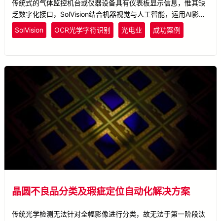
传统式的气体监控机台或仪器设备具有仪表板显示信息，惟其缺
乏数字化接口，SolVision结合机器视觉与人工智能，运用AI影像
平台技术执行光学字符识别(OCR)，将机台仪表影像中的数值转
SolVision
OCR光学字符识别
光电业
成功案例
为数字化信息，以利统计、监控数据的异常情形，亦可进 % 一步
作为后续智能化相关应用的基础。
晶圆不良品分类及瑕疵定位自动化解决方案
传统光学检测无法针对全幅影像进行分类，故无法于第一阶段汰