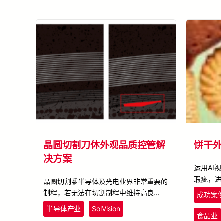
晶圆切割刀体外观品质控管解
饼干
决方案
运用AI
瑕疵，
晶圆切割系半导体及光电业界非常重要的
率。
制程，若无法在切割制程中维持高良率、
成功案
高效率并保有芯片特性，将大幅影响整体
半导体产业
SolVision
产能。晶圆切割刀的质量控管主要透过外
食品业