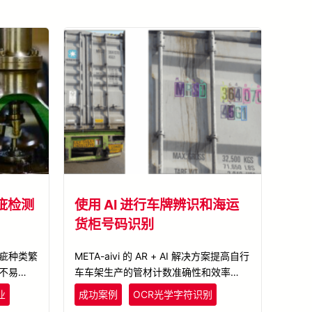
疵检测
使用 AI 进行车牌辨识和海运
货柜号码识别
疵种类繁
META-aivi 的 AR + AI 解决方案提高自行
不易观
车车架生产的管材计数准确性和效率，减
像时的亮
少错误并提升生产力。
业
成功案例
OCR光学字符识别
测的执行