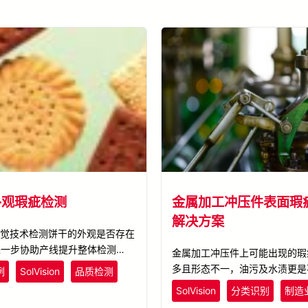
外观瑕疵检测
金属加工冲压件表面瑕
解决方案
视觉技术检测饼干的外观是否存在
进一步协助产线提升整体检测效
金属加工冲压件上可能出现的瑕
多且形态不一，油污及水渍更是
例
SolVision
品质检测
察。另一方面，金属加工件在取
SolVision
分类识别
制造
度也各有差异，造成AOI瑕疵检