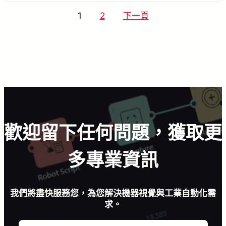
文
1
2
下一頁
章
分
頁
歡迎留下任何問題，獲取更
多專業資訊
我們將盡快服務您，為您解決機器視覺與工業自動化需
求。