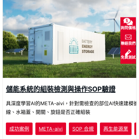
詢問價格
聯絡我們
免費測試
儲能系統的組裝檢測與操作SOP驗證
具深度學習AI的META-aivi，針對需檢查的部位AI快速
線、水箱蓋、開關、旋鈕是否正確組裝
成功案例
,
META-aivi
,
SOP 合規
,
再生能源業
,