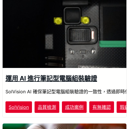
運用 AI 進行筆記型電腦組裝驗證
SolVision AI 確保筆記型電腦組裝驗證的一致性，透過
SolVision
,
品質檢測
,
成功案例
,
有無確認
,
瑕疵