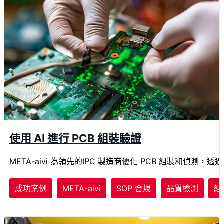
使用 AI 進行 PCB 組裝驗證
META-aivi 為領先的IPC 製造商優化 PCB 組裝和偵測，透過
成功案例
,
META-aivi
,
SOP 合規
,
品質檢測
,
組