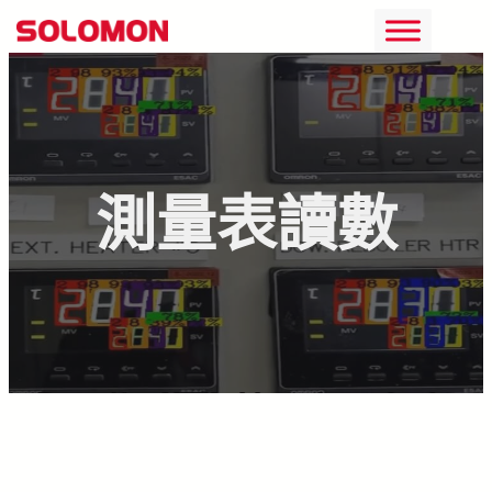
跳
至
主
要
內
測量表讀數
容