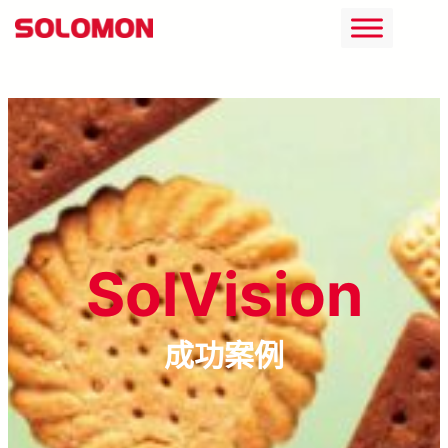
跳
至
主
要
內
容
SolVision
成功案例