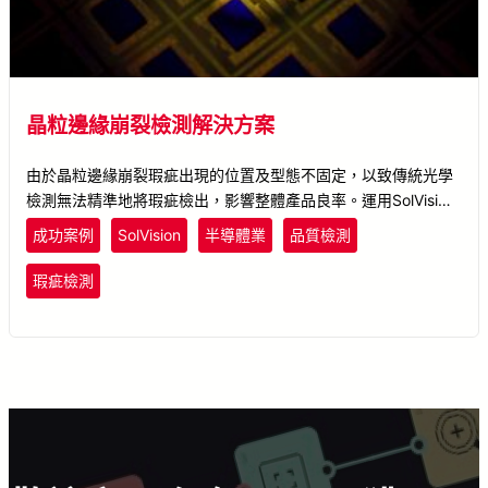
晶粒邊緣崩裂檢測解決方案
由於晶粒邊緣崩裂瑕疵出現的位置及型態不固定，以致傳統光學
檢測無法精準地將瑕疵檢出，影響整體產品良率。運用SolVision
AI影像技術，將影像樣本中的瑕疵特徵予以標註，完成訓練的AI
成功案例
SolVision
半導體業
品質檢測
模型即可自動檢出並標註晶粒邊緣崩裂瑕疵的位置，大幅降低晶
片在後續封裝製程中斷裂的風險。
瑕疵檢測