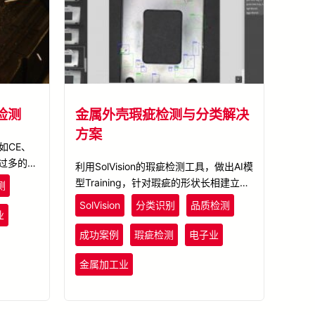
检测
金属外壳瑕疵检测与分类解决
方案
如CE、
。过多的版
利用SolVision的瑕疵检测工具，做出AI模
出多印或
型Training，针对瑕疵的形状长相建立瑕
测
卖及使
疵缺陷数据库，将复杂的缺陷人工检测转
SolVision
分类识别
品质检测
，训练AI
业
化成精准度高且规律的检测系统，以深度
自动检出并
学习辨识异常并忽略可接受的微小缺陷，
成功案例
瑕疵检测
电子业
印刷瑕
有效提升检测精准度及速率，兼顾产品严
格的质量要求。
金属加工业