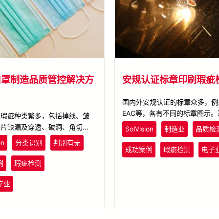
口罩制造品质管控解决方
安规认证标章印刷瑕疵
国内外安规认证的标章众多，例
EAC等，各有不同的标章图示
品瑕疵种类繁多，包括掉线、皱
面信息在大量印刷过程中不易检
垫片缺漏及穿透、破洞、角切、脏
SolVision
制造业
品质检
漏印的情形，可能影响商品的贩
边凸出及过滤层破损等。难以透过
on
分类识别
判别有无
用。应用SolVision AI影像工具
检出全部的瑕疵。运用SolVision
成功案例
瑕疵检测
电子
模型。训练完成的AI模型即会
技术，将影像样本中各类型瑕疵予
例
瑕疵检测
标示所有差异地方，即为版面的
AI经深度学习后即可于品管端精
疵。
口罩上是否有瑕疵，进而将不良品
疗业