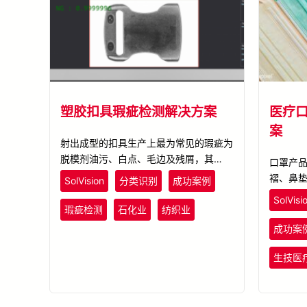
塑胶扣具瑕疵检测解决方案
医疗
案
射出成型的扣具生产上最为常见的瑕疵为
脱模剂油污、白点、毛边及残屑，其中属
口罩产
油污瑕疵最难检出。结合SolVision AI影
褶、鼻
SolVision
分类识别
成功案例
像平台工具，分别针对各类表面瑕疵型态
污、侧
SolVisi
执行深度学习，训练完成的AI模型即可实
瑕疵检测
石化业
纺织业
AOI方式
时检出射出成型时产生油污与在内的各类
AI影像
成功案
瑕疵。
以标注，
准辨识
生技医
汰除。