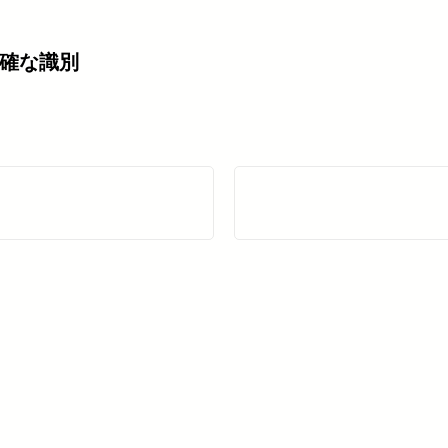
確な識別
SolVision を詳しく見る →