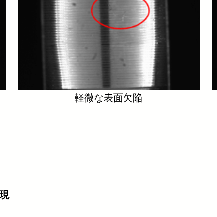
軽微な表面欠陥
現