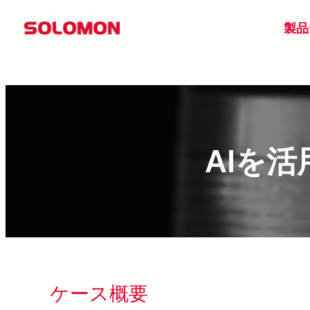
Skip
製品
to
content
AIを
ケース概要