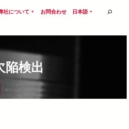
搜
弊社について
お問合わせ
日本語
尋
欠陥検出