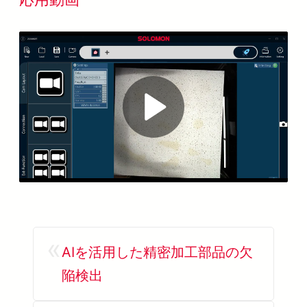
Play
Video
«
AIを活用した精密加工部品の欠
陥検出