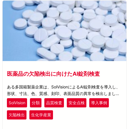
医薬品の欠陥検出に向けたAI錠剤検査
ある多国籍製薬企業は、SolVisionによるAI錠剤検査を導入し、
形状、寸法、色、質感、刻印、表面品質の異常を検出しまし
た。これにより目視検査の必要性を低減し、新たな欠陥タイプ
SolVision
分類
品質検査
安全点検
導入事例
に応じたモデル更新が可能になりました。
欠陥検出
生化学産業