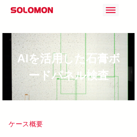
Skip
to
content
AIを活用した石膏ボ
ードパネル検査
ケース概要