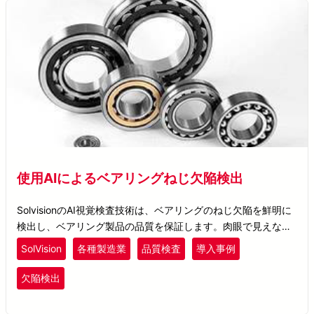
使用AIによるベアリングねじ欠陥検出
SolvisionのAI視覚検査技術は、ベアリングのねじ欠陥を鮮明に
検出し、ベアリング製品の品質を保証します。肉眼で見えない
欠陥の問題を解決し、生産ラインの生産性を向上させます。
SolVision
各種製造業
品質検査
導入事例
欠陥検出