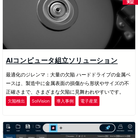
実証
AIコンピュータ組立ソリューション
最適化のジレンマ：大量の欠陥 ハードドライブの金属ベ
ースは、製造中に金属表面の損傷から形状やサイズの不
正確さまで、さまざまな欠陥に見舞われやすいです。
欠陥検出
SolVision
導入事例
電子産業