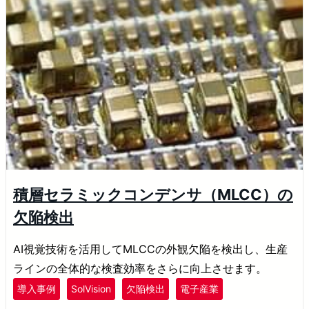
積層セラミックコンデンサ（MLCC）の
欠陥検出
AI視覚技術を活用してMLCCの外観欠陥を検出し、生産
ラインの全体的な検査効率をさらに向上させます。
導入事例
SolVision
欠陥検出
電子産業