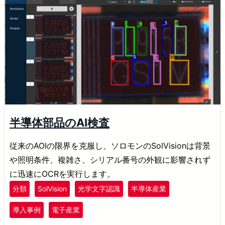
半導体部品のAI検査
従来のAOIの限界を克服し、ソロモンのSolVisionは背景
や照明条件、複雑さ、シリアル番号の外観に影響されず
に迅速にOCRを実行します。
分類
SolVision
光学文字認識
半導体産業
導入事例
電子産業