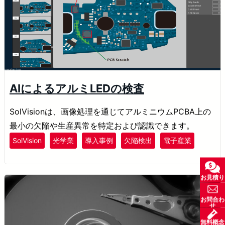
AIによるアルミLEDの検査
SolVisionは、画像処理を通じてアルミニウムPCBA上の
最小の欠陥や生産異常を特定および認識できます。
SolVision
光学業
導入事例
欠陥検出
電子産業
お見積り
お問合わ
せ
無料概念