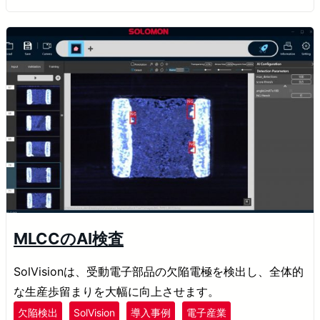
MLCCのAI検査
SolVisionは、受動電子部品の欠陥電極を検出し、全体的
な生産歩留まりを大幅に向上させます。
欠陥検出
SolVision
導入事例
電子産業