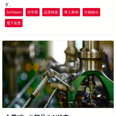
す。
SolVision
光学業
品質検査
導入事例
欠陥検出
電子産業