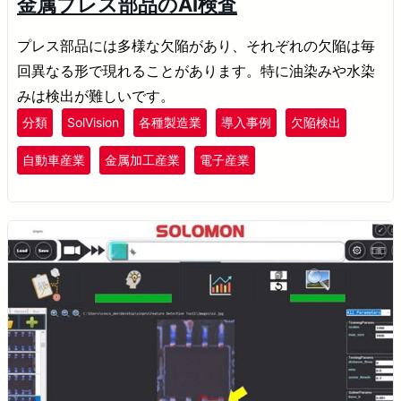
金属プレス部品のAI検査
プレス部品には多様な欠陥があり、それぞれの欠陥は毎
回異なる形で現れることがあります。特に油染みや水染
みは検出が難しいです。
分類
SolVision
各種製造業
導入事例
欠陥検出
自動車産業
金属加工産業
電子産業