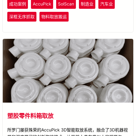
成功案例
AccuPick
SolScan
制造业
汽车业
深框无序抓取
物料取放搬运
塑胶零件料箱取放
所罗门屡获殊荣的AccuPick 3D智能取放系统，融合了3D机器视