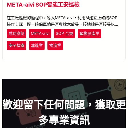
META-aivi SOP智能工安巡檢
在工廠巡檢的過程中，導入META-aivi，利用AI建立正確的SOP
操作步驟，逐一確保車輪是否與枕木放妥、接地線是否接妥以及
確認靜電消除器燈號是否正常；並搭配擴增時境顯示現場狀況，
成功案例
META-aivi
SOP 合規
塑橡膠產業
於螢幕上顯示AI偵測結果，立即回傳辨識結果至人員眼前，若有
異常則立即發出警示，指引人員正確的操作步驟並驗證流程的正
安全檢查
建造業
物流業
確性，確保場域的安全。
歡迎留下任何問題，獲取更
多專業資訊