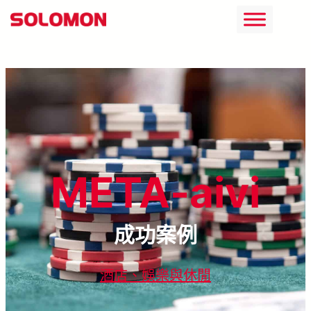
跳
至
主
要
內
容
META-aivi
成功案例
酒店、娛樂與休閒