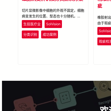
疵
切片显微影像中细胞的外观不固定，细胞
病变发生的位置、型态也十分随机，导致
橡胶射出
每位医师对于癌细胞的判断及圈选标准不
由于瑕
生技医疗业
SolVision
尽一致，更无法透过传统光学检测以撰写
瑕疵样
SolVisi
逻辑方式判断癌细胞的型态。数据扩增结
分类识别
成功案例
测精准度不
合AI深度学习技术可以更快速准确地判读
测，针
瑕疵检
细胞特征！
立数据库
变的瑕
固定的
欢