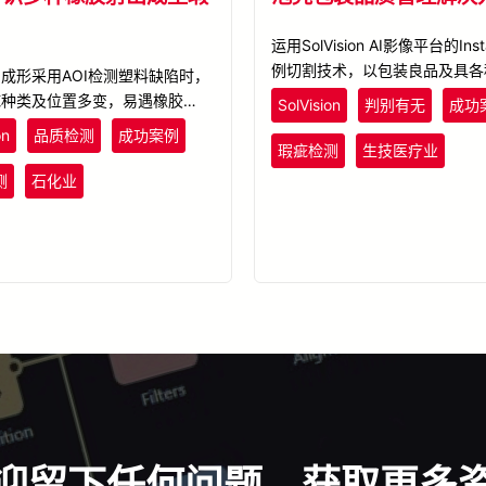
运用SolVision AI影像平台的Inst
例切割技术，以包装良品及具各
成形采用AOI检测塑料缺陷时，
型的影像样本训练AI模型。训
疵种类及位置多变，易遇橡胶射出
SolVision
判别有无
成功
型可实时且迅速地辨识每一反光
品不足使得瑕疵定性定量困难，检
on
品质检测
成功案例
壳的包装及填充情形，并将侦测
足。利用SolVision AI瑕疵检
瑕疵检测
生技医疗业
予以标注并分类。
对橡胶射出成品瑕疵形状与颜色建
测
石化业
，AI学习可后辨识种类及位置多
疵。有效解决橡胶射出成品瑕疵不
检测问题。
迎留下任何问题，获取更多