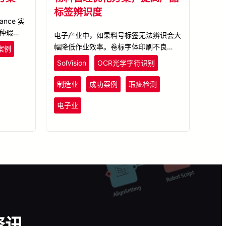
标签辨识度
ance 实
种瑕疵类
电子产业中，如果料号标签无法辨识会大
练完成的模
幅降低作业效率。卷标字体印刷不良卷标
案例
或透明泡
上的字体在印刷过程容易产生不规则的细
SolVision
OCR光学字符识别
到的瑕疵
微瑕疵，使得AOI难以辨识。利用
SolVision进行缺陷以及字符辨识之AI深度
制造业
成功案例
瑕疵检测
学习，即便卷标字体出现不规则的缺陷仍
能正确辨识，大幅降低物料管理的成本支
电子业
出，提高库存管理正确性。
资讯